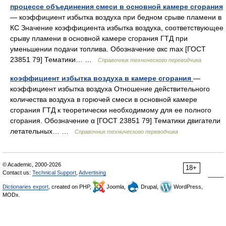
процессе объединения смеси в основной камере сгорания
— коэффициент избытка воздуха при бедном срыве пламени в
КС Значение коэффициента избытка воздуха, соответствующее
срыву пламени в основной камере сгорания ГТД при
уменьшении подачи топлива. Обозначение αкс max [ГОСТ
23851 79] Тематики… …
Справочник технического переводчика
коэффициент избытка воздуха в камере сгорания
—
коэффициент избытка воздуха Отношение действительного
количества воздуха в горючей смеси в основной камере
сгорания ГТД к теоретически необходимому для ее полного
сгорания. Обозначение α [ГОСТ 23851 79] Тематики двигатели
летательных… …
Справочник технического переводчика
© Academic, 2000-2026
18+
Contact us:
Technical Support
,
Advertising
Dictionaries export
, created on PHP,
Joomla,
Drupal,
WordPress,
MODx.