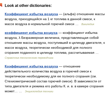
Look at other dictionaries:
Коэффициент избытка воздуха
— (альфа) отношение массы
воздуха, приходящейся на 1 кг топлива в данной смеси, к
массе воздуха в нормальной горючей смеси …
Википедия
коэффициент избытка воздуха
— коэффициент избытка
воздуха, λ Безразмерная величина, представляющая собой
отношение массы воздуха, поступившей в цилиндр двигателя, к
массе воздуха, теоретически необходимой для полного
сгорания поданного в цилиндр топлива, рассчитываемая …
Справочник технического переводчика
Коэффициент избытка воздуха
— отношение
действительного количества воздуха в горючей смеси к
теоретически необходимому для ее полного сгорания (см.
Стехиометрический состав горючей смеси). В зависимости от
типа двигателя и режима его работы К. и. в. в камере сгорания
может… …
Энциклопедия техники