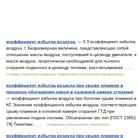
коэффициент избытка воздуха,
— 3.3 коэффициент избытка
воздуха, l: Безразмерная величина, представляющая собой
отношение массы воздуха, поступившей в цилиндр двигателя, к
массе воздуха, теоретически необходимой для полного
сгорания поданного в цилиндр топлива, рассчитываемая… …
Словарь-справочник терминов нормативно-технической документации
коэффициент избытка воздуха при срыве пламени в
процессе обогащения смеси в основной камере сгорания
— коэффициент избытка воздуха при богатом срыве пламени в
КС Значение коэффициента избытка воздуха, соответствующее
срыву пламени в основной камере сгорания ГТД при
увеличении подачи топлива. Обозначение αкс min [ГОСТ 23851
79] Тематики… …
Справочник технического переводчика
коэффициент избытка воздуха при срыве пламени в