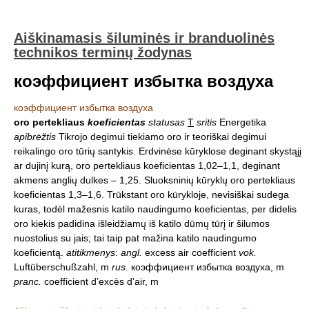
Aiškinamasis šiluminės ir branduolinės
technikos terminų žodynas
коэффициент избытка воздуха
коэффициент избытка воздуха
oro pertekliaus
koeficientas
statusas
T
sritis
Energetika
apibrėžtis
Tikrojo degimui tiekiamo oro ir teoriškai degimui
reikalingo oro tūrių santykis. Erdvinėse kūryklose deginant skystąjį
ar dujinį kurą, oro pertekliaus koeficientas 1,02–1,1, deginant
akmens anglių dulkes – 1,25. Sluoksninių kūryklų oro pertekliaus
koeficientas 1,3–1,6. Trūkstant oro kūrykloje, nevisiškai sudega
kuras, todėl mažesnis katilo naudingumo koeficientas, per didelis
oro kiekis padidina išleidžiamų iš katilo dūmų tūrį ir šilumos
nuostolius su jais; tai taip pat mažina katilo naudingumo
koeficientą.
atitikmenys
:
angl.
excess air coefficient
vok.
Luftüberschußzahl, m
rus.
коэффициент избытка воздуха, m
pranc.
coefficient d’excès d’air, m