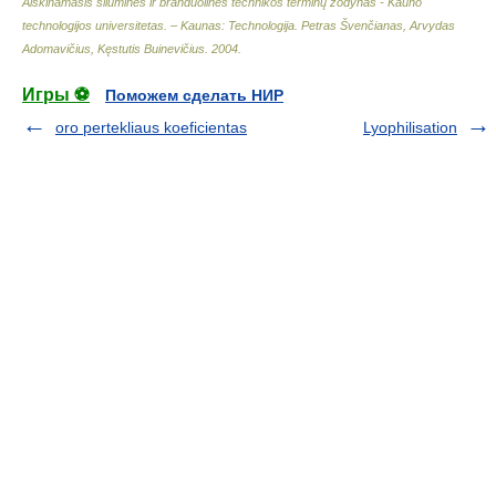
Aiškinamasis šiluminės ir branduolinės technikos terminų žodynas - Kauno
technologijos universitetas. – Kaunas: Technologija
.
Petras Švenčianas, Arvydas
Adomavičius, Kęstutis Buinevičius
.
2004
.
Игры ⚽
Поможем сделать НИР
oro pertekliaus koeficientas
Lyophilisation